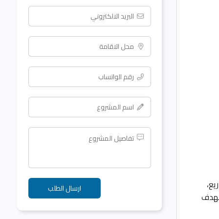
يع،
لهدف