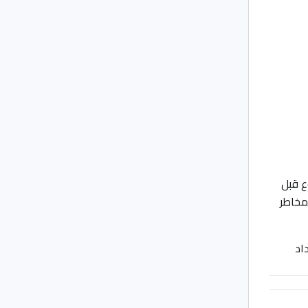
ع قبل
مخاطر
اد