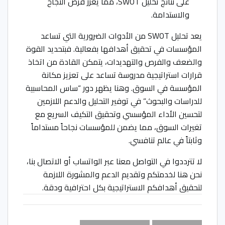
على نتائج تحليل SWOT، مما يعزز فرص النجاح
والاستدامة.
يعد تحليل SWOT من الأدوات الضرورية التي تساعد
المؤسسات في تحقيق أهدافها بفعالية. فبتحديد القوة
والضعف والفرص والتهديدات، يتمكن القادة من اتخاذ
قرارات استراتيجية مدروسة تساعد على تعزيز مكانة
المؤسسة في السوق. وهنا يظهر دور “ساس المحاسبية
للدراسات والبحوث” في توفير التحليل والدعم اللازمين
لتحسين الأداء المؤسسي وتحقيق التكيف السريع مع
تغيرات السوق، مما يضمن للمؤسسات نجاحاً مستداماً
وثابتاً في عالم تنافسي.
لا تترددوا في التواصل معنا عبر الواتساب أو الاتصال بنا،
نحن هنا لخدمتكم وتقديم الدعم والمشورة اللازمة
لتحقيق أهدافكم الاستراتيجية بكل احترافية ودقة.