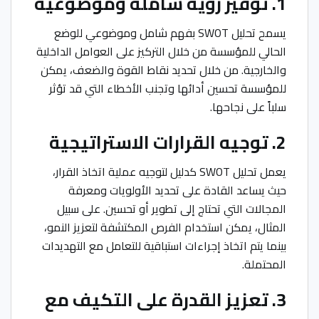
1. توفير رؤية شاملة وموضوعية
يسمح تحليل SWOT بفهم شامل وموضوعي للوضع
الحالي للمؤسسة من خلال التركيز على العوامل الداخلية
والخارجية. من خلال تحديد نقاط القوة والضعف، يمكن
للمؤسسة تحسين أدائها وتجنب الأخطاء التي قد تؤثر
سلباً على نجاحها.
2. توجيه القرارات الاستراتيجية
يعمل تحليل SWOT كدليل لتوجيه عملية اتخاذ القرار،
حيث يساعد القادة على تحديد الأولويات ومعرفة
المجالات التي تحتاج إلى تطوير أو تحسين. على سبيل
المثال، يمكن استخدام الفرص المكتشفة لتعزيز النمو،
بينما يتم اتخاذ إجراءات استباقية للتعامل مع التهديدات
المحتملة.
3. تعزيز القدرة على التكيف مع