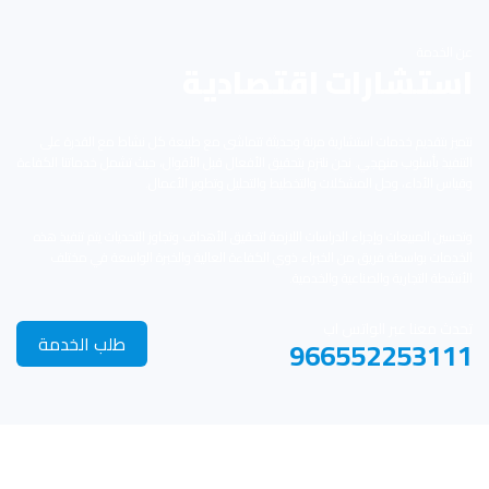
عن الخدمة
استشارات اقتصادية
نتميز بتقديم خدمات استشارية مرنة وحديثة تتماشى مع طبيعة كل نشاط مع القدرة على
التنفيذ بأسلوب منهجي. نحن نلتزم بتحقيق الأفعال قبل الأقوال، حيث تشمل خدماتنا الكفاءة
وقياس الأداء، وحل المشكلات والتخطيط والتحليل وتطوير الأعمال.
وتحسين المبيعات وإجراء الدراسات اللازمة لتحقيق الأهداف وتجاوز التحديات يتم تنفيذ هذه
الخدمات بواسطة فريق من الخبراء ذوي الكفاءة العالية والخبرة الواسعة في مختلف
الأنشطة التجارية والصناعية والخدمية.
تحدث معنا عبر الواتس اب
طلب الخدمة
966552253111