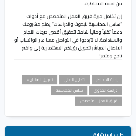
من نسبة المخاطرة.
إن تكامل خبرة فريق العمل المتخصص مع أدوات
“ساس المحاسبية للبحوث والدراسات” يمنح مشروعك
دعماً تقنياً ومالياً شاملاً لتحقيق أقصى درجات النجاح
والاستدامة. لا تترددوا في التواصل معنا عبر الواتساب أو
الاتصال المباشر لتحويل رؤيتكم الاستثمارية إلى واقع
ناجح ومثمر!
إدارة المخاطر
التحليل المالي
تمويل المشاريع
دراسة الجدوى
ساس المحاسبية
فريق العمل المتخصص
طلب استشارة