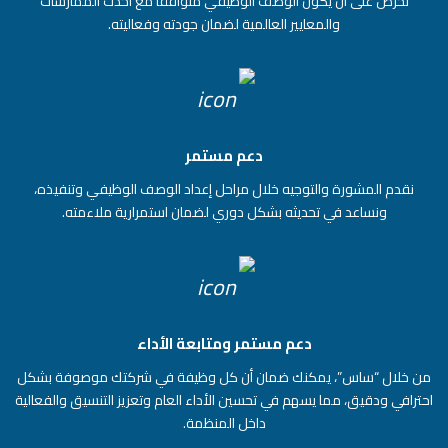
نحرص على أن يكون الوصف الوظيفي متوافقًا مع أحدث الممارسات
والمعايير العالمية لضمان جودته وفعاليته.
دعم مستمر
نقدم المشورة والتوجيه خلال مراحل إعداد الوصف الوظيفي وتنفيذه،
ونساعد في تحديثه بشكل دوري لضمان استمرارية ملاءمته.
دعم مستمر ومتابعة الأداء
من خلال “ساس”، يمكنك ضمان أن كل وظيفة في شركتك موصوفة بشكل
احترافي ودقيق، مما يسهم في تحسين الأداء العام وتعزيز التنسيق والفعالية
داخل المنظمة.