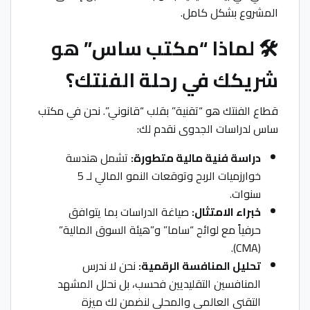
المشروع بشكل كامل.
🛠️ لماذا “مكتب ساس” هو
شريكك في رحلة الفنتك؟
قطاع الفنتك هو “تقنية” بقلب “قانوني”. نحن في مكتب
ساس لدراسات الجدوى نقدم لك:
دراسة فنية مالية متطورة:
تشمل هندسة
خوارزميات الربح وتوقعات النمو المالي لـ 5
سنوات.
خبراء الامتثال:
صياغة الدراسات بما يتوافق
حرفياً مع لوائح “ساما” و”هيئة السوق المالية”
(CMA).
تحليل المنافسة الرقمية:
نحن لا ندرس
المنافسين التقليديين فحسب، بل نحلل المشهد
التقني العالمي والمحلي لنضمن لك ميزة