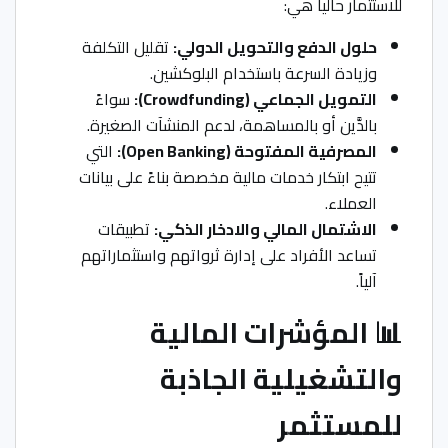
للاستثمار حالياً هي:
حلول الدفع والتحويل الدولي:
تقليل التكلفة
وزيادة السرعة باستخدام البلوكشين.
التمويل الجماعي (Crowdfunding):
سواءً
بالدَّين أو بالمساهمة، لدعم المنشآت الصغيرة.
المصرفية المفتوحة (Open Banking):
التي
تتيح ابتكار خدمات مالية مخصصة بناءً على بيانات
العملاء.
الاشتمال المالي والادخار الذكي:
تطبيقات
تساعد الأفراد على إدارة ثرواتهم واستثماراتهم
آلياً.
📊 المؤشرات المالية
والتشغيلية الجاذبة
للمستثمر