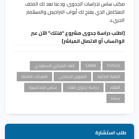
مكتب ساس لدراسات الجدوى، ودعنا نعد لك الملف
المتكامل الذي يفتح لك أبواب التراخيص والاستثمار
الجريء.
[اطلب دراسة جدوى مشروع “فنتك” الآن عبر
الواتساب أو الاتصال المباشر]
FinTech
SAMA
البنك المركزي السعودي
التقنية المالية
التمويل الجماعي
الشركات الناشئة
الفنتك
دراسة جدوى فنتك
ساس المحاسبية
ساما
طلب استشارة