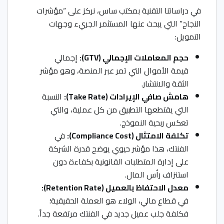
في دراساتنا التقنية بمكتب ساس، نركز على “مؤشرات
النجاح” التي يبحث عنها المستثمر الجريء وجهات
التمويل:
حجم المعاملات الإجمالي (GTV):
إجمالي
قيمة الأموال التي تمر عبر المنصة، وهو مؤشر
الثقة والانتشار.
هامش صافي الإيرادات (Take Rate):
النسبة
التي يقتطعها التطبيق من كل عملية، والتي
تعكس ربحية النموذج.
تكلفة الامتثال (Compliance Cost):
في
الفنتك، هذا مؤشر حيوي يوضح قدرة الشركة
على إدارة المتطلبات القانونية بكفاءة دون
استنزاف رأس المال.
معدل الاحتفاظ بالعميل (Retention Rate):
في قطاع مالي، الولاء هو العملة الحقيقية؛
فكلفة جلب عميل جديد في الفنتك مرتفعة جداً.