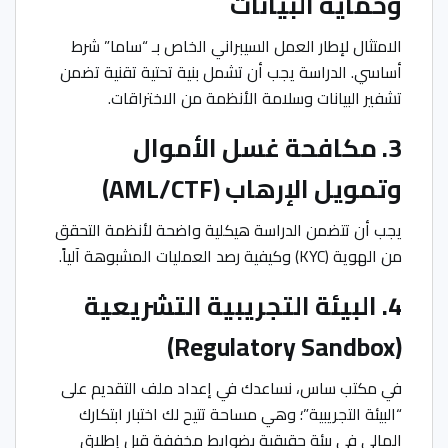
وحماية البيانات
الامتثال لإطار العمل السيبراني الخاص بـ “ساما” شرط
أساسي. الدراسة يجب أن تشمل بنية تحتية تقنية تضمن
تشفير البيانات وسلامة الأنظمة من الاختراقات.
3. مكافحة غسل الأموال
وتمويل الإرهاب (AML/CTF)
يجب أن تتضمن الدراسة هيكلية واضحة لأنظمة التحقق
من الهوية (KYC) وكيفية رصد العمليات المشبوهة آلياً.
4. البيئة التجريبية التشريعية
(Regulatory Sandbox)
في مكتب ساس، نساعدك في إعداد ملف التقديم على
“البيئة التجريبية”؛ وهي مساحة تتيح لك اختبار ابتكارك
المالي في بيئة حقيقية بضوابط مخففة قبل إطلاق