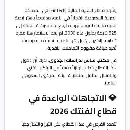
يشهد قطاع التقنية المالية (FinTech) في المملكة
العربية السعودية انفجاراً في النمو، مدفوعاً باستراتيجية
تقنية مالية طموحة تهدف لرفع عدد شركات الفنتك إلى
525 شركة بحلول عام 2030. لم يعد الاستثمار هنا مجرد
“تطبيق إلكتروني”، بل هو بناء بنية تحتية مالية رقمية
تُعيد صياغة مفهوم التعاملات النقدية.
في
مكتب ساس لدراسات الجدوى
، ندرك أن دخول
هذا القطاع يتطلب توازناً دقيقاً بين الابتكار التقني
والامتثال الكامل لمتطلبات البنك المركزي السعودي
(ساما).
💎 الاتجاهات الواعدة في
قطاع الفنتك 2026
تتعدد الفرص في هذا القطاع، لكن الأبرز والأكثر جذباً