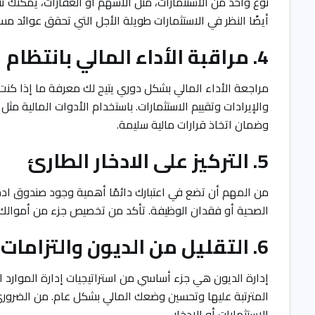
نوع واحد من الاستثمارات، مثل الأسهم أو العقارات، يمكنك تن
أيضًا النظر في الاستثمارات طويلة الأجل التي تحقق عوائد مس
4. مراقبة الأداء المالي بانتظام
مراجعة الأداء المالي بشكل دوري يتيح لك معرفة ما إذا كنت 
والإيرادات وتقييم الاستثمارات. باستخدام الأدوات المالية م
وضمان اتخاذ قرارات مالية سليمة.
5. التركيز على الادخار الطارئ
من المهم أن تضع في اعتبارك دائمًا أهمية وجود صندوق ادخ
الصحية أو فقدان الوظيفة. تأكد من تخصيص جزء من أموالك 
6. التقليل من الديون والتزامات القروض
إدارة الديون هي جزء أساسي من استراتيجيات إدارة الموارد 
المترتبة عليها وتحسين وضعك المالي بشكل عام. من الضروري 
الاستثمارات أو الادخار.