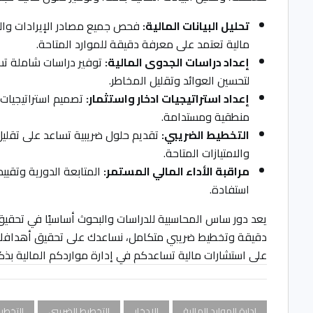
تحليل البيانات المالية:
فحص جميع مصادر الإيرادات والن
مالية تعتمد على معرفة دقيقة للموارد المتاحة.
إعداد دراسات الجدوى المالية:
توفير دراسات شاملة تسا
لتحسين العوائد وتقليل المخاطر.
إعداد استراتيجيات ادخار واستثمار:
تصميم استراتيجيات 
منطقية ومستدامة.
التخطيط الضريبي:
تقديم حلول ضريبية تساعد على تقليل 
والامتيازات المتاحة.
مراقبة الأداء المالي المستمر:
المتابعة الدورية وتقيي
استفادة.
يعد دور ساس المحاسبية للدراسات والبحوث أساسيًا في تحقيق 
دقيقة وتخطيط ضريبي متكامل، نساعدك على تحقيق أهدافك المال
على استشارات مالية تساعدكم في إدارة مواردكم المالية بذك
إدارة الموارد المالية
الادخار
التخطيط الضريبي
التخطي