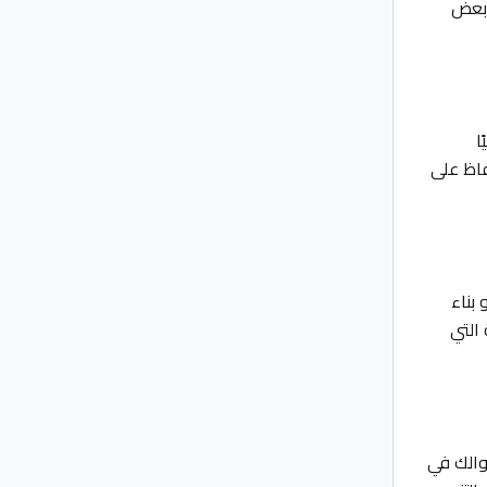
 بعض
ا
فاظ على
بناء
التي
موالك في