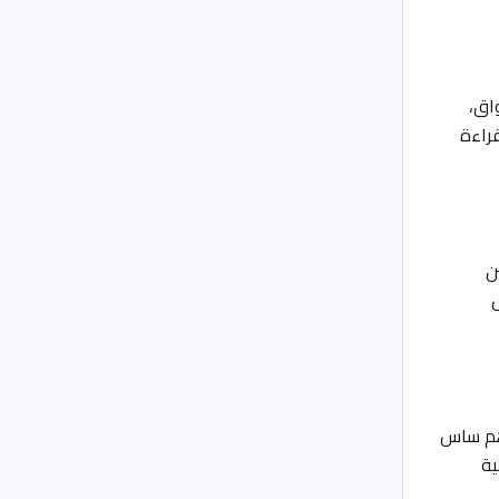
واق،
قراءة
ن
ل
اهم ساس
ية