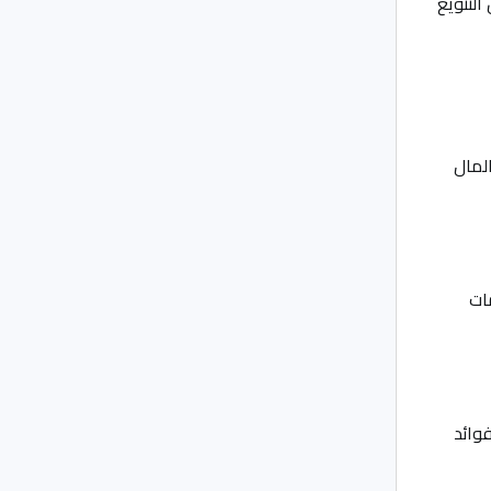
التنويع
المال
ات
وائد