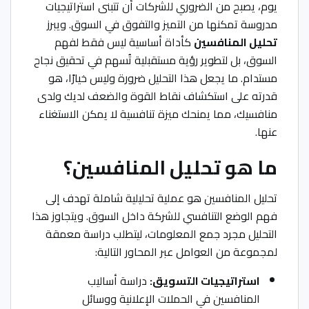
يوم، يصبح من الضروري للشركات أن تتبنى استراتيجيات
مدروسة تمكنها من التميز والتفوق في السوق. ويبرز
تحليل المنافسين
كأداة أساسية ليس فقط لفهم
السوق، بل لتطوير رؤية مستقبلية تُسهم في تحقيق نجاح
مستدام. ما يجعل هذا التحليل ضرورة وليس خيارًا، هو
قدرته على استكشاف نقاط القوة والضعف لديك ولدى
منافسيك، مما يمنحك ميزة تنافسية لا يمكن الاستغناء
عنها.
ما هو تحليل المنافسين؟
تحليل المنافسين هو عملية تحليلية شاملة تهدف إلى
فهم الوضع التنافسي للشركة داخل السوق. ويتجاوز هذا
التحليل مجرد جمع المعلومات، ليتطلب دراسة معمقة
لمجموعة من العوامل عبر المحاور التالية:
استراتيجيات التسويق:
دراسة أساليب
المنافسين في الحملات الإعلانية ووسائل