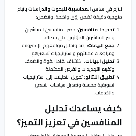
نلتزم في
ساس المحاسبية للبحوث والدراسات
باتباع
منهجية دقيقة تضمن رؤى واضحة، وتتضمن:
تحديد المنافسين:
حصر المنافسين المباشرين
وغير المباشرين المؤثرين على حصتك.
جمع البيانات:
رصد وتحليل مواقعهم الإلكترونية
ومراجعات عملائهم واستراتيجيات تسعيرهم.
تحليل البيانات:
اكتشاف نقاط القوة والضعف
وتقييم التهديدات والفرص المحتملة.
تطبيق النتائج:
تحويل التحليلات إلى استراتيجيات
تسويقية محسنة وتعديل سياسات التسعير
والخدمات.
كيف يساعدك تحليل
المنافسين في تعزيز التميز؟
من خلال استغلال المعرفة العميقة بنقاط ضعف