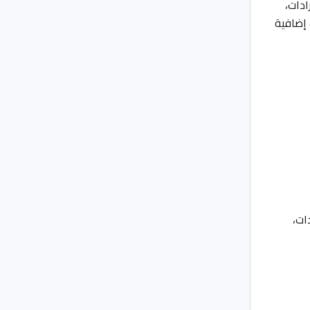
ادات،
 إضافية
ات،