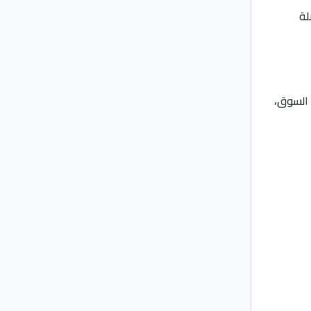
لة
 السوق،