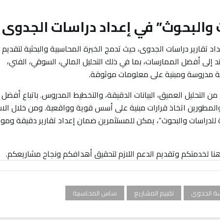
والبحوث” في إعداد دراسات الجدوى
د تقارير دراسات الجدوى، حيث تدمج الخبرة المحاسبية والبحثية لتقديم ت
لى أفضل الممارسات، بما في ذلك التحليل المالي، السوقي، الفني،
ارية مدروسة ومبنية على معلومات موثوقة.
ن التحليل العميق، البيانات الدقيقة، والتخطيط المدروس. باتباع أفضل
لمطورين اتخاذ قرارات مبنية على أسس قوية وواقعية. ومن خلال الا
للدراسات والبحوث”، يمكن للمستثمرين ضمان إعداد تقارير دقيقة ومو
حن هنا لخدمتكم وتقديم الدعم اللازم لتحقيق أهدافكم ونجاح مشاريعكم.
سة الجدوى
تقييم المشاريع
ساس المحاسبية