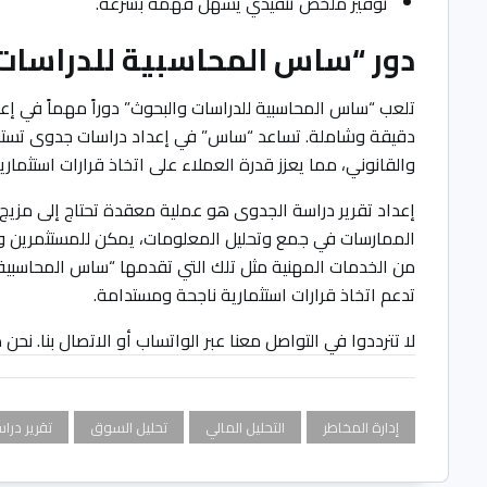
توفير ملخص تنفيذي يسهل فهمه بسرعة.
دور “ساس المحاسبية للدراسات 
تلعب “ساس المحاسبية للدراسات والبحوث” دوراً مهماً في إعدا
دقيقة وشاملة. تساعد “ساس” في إعداد دراسات جدوى تستند إ
والقانوني، مما يعزز قدرة العملاء على اتخاذ قرارات استثم
إعداد تقرير دراسة الجدوى هو عملية معقدة تحتاج إلى مزيج م
الممارسات في جمع وتحليل المعلومات، يمكن للمستثمرين وا
من الخدمات المهنية مثل تلك التي تقدمها “ساس المحاسبية 
تدعم اتخاذ قرارات استثمارية ناجحة ومستدامة.
لا تترددوا في التواصل معنا عبر الواتساب أو الاتصال بنا. ن
إدارة المخاطر
التحليل المالي
تحليل السوق
تقرير درا