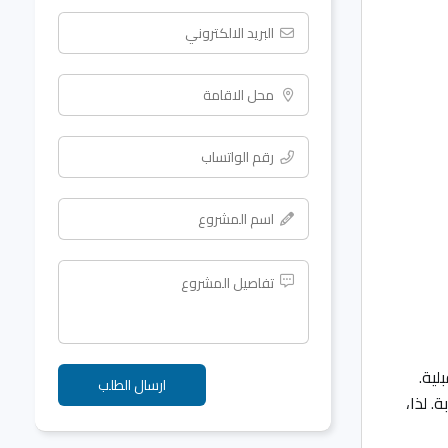
لية.
. لذا،