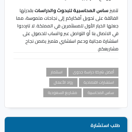
تتميز
ساس المحاسبية للبحوث والدراسات
بقدرتها
الفائقة على تحويل أفكاركم إلى نجاحات ملموسة، مما
جعلها الخيار الأول للمستثمرين في المملكة. لا تترددوا
في الاتصال بنا أو التواصل عبر واتساب للحصول على
استشارة مجانية ودعم استشاري متميز يضمن نجاح
مشاريعكم.
أفضل شركة دراسة جدوى
استثمار
استشارات اقتصادية
رواد الأعمال
ساس المحاسبية
مشاريع السعودية
طلب استشارة