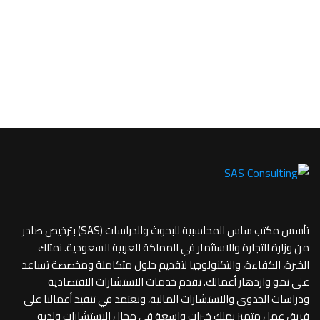
تأسس مكتب ساس المحاسبية للبحوث والدراسات (SAS) بترخيص صادر
من وزارة التجارة والاستثمار في المملكة العربية السعودية. نمتلك
الخبرة، الكفاءة، والتكنولوجيا لتقديم حلول متكاملة ومخصصة تساعد
على نمو وازدهار أعمالك. نقدم خدمات الاستشارات الاقتصادية
ودراسات الجدوى والاستشارات المالية، ونعتمد في تنفيذ أعمالنا على
فريق عمل متميز يملك خبرات واسعة في مجال الاستشارات ولديه