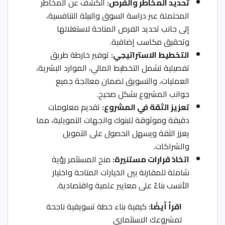
تحديد المخاطر والفرص:
الكشف عن المخاطر
المحتملة عبر دراسة السوق والبيئة التنافسية،
إلى جانب تحديد الفرص المتاحة لاستغلالها
وتحقيق مكاسب إضافية.
التخطيط الاستراتيجي:
توفير خارطة طريق
تفصيلية تشمل التخطيط المالي، الموارد البشرية،
العمليات، والتسويق لضمان معالجة جميع
جوانب المشروع بشكل صحيح.
تعزيز الثقة في المشروع:
تقديم معلومات
دقيقة وموثوقة للبنوك والجهات التمويلية، مما
يعزز الثقة ويسهل الحصول على التمويل
والشراكات.
اتخاذ قرارات مستنيرة:
منح المستثمر رؤية
شاملة للمقارنة بين الخيارات المتاحة واختيار
الأنسب بناءً على معايير علمية واقتصادية.
اقرأ أيضًا:
كيفية بناء خطة تسويقية ناجحة
لمشروعك الاستثماري