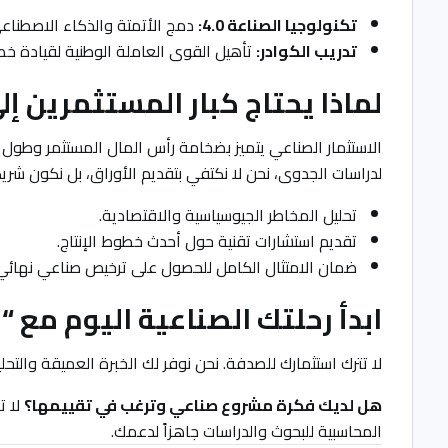
تكنولوجيا الصناعة 4.0:
دمج الأتمتة والذكاء الاصطناعي 
تدريب الكوادر:
تأهيل القوى العاملة الوطنية لقيادة خطو
لماذا يحتاج كبار المستثمرين إ
الاستثمار الصناعي يتميز بضخامة رأس المال المستثمر وطول 
لدراسات الجدوى، نحن لا نكتفي بتقديم الأوراق، بل نكون شر
تحليل المخاطر الجيوسياسية والاقتصادية.
تقديم استشارات تقنية حول أحدث خطوط الإنتاج.
ضمان الامتثال الكامل للحصول على ترخيص صناعي نهائ
ابدأ رحلتك الصناعية اليوم مع
لا تترك استثمارك للصدفة. نحن نوفر لك الخبرة العميقة والت
هل لديك فكرة مشروع صناعي وترغب في تقييمها؟
لا ت
المحاسبية للبحوث والدراسات جاهزاً لدعمك.