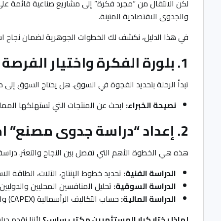
لكن الانتقال من “مجرد فكرة” إلى مشاريع صناعية قائمة على أر
والجدوى الاقتصادية المتينة.
في هذا الدليل، نكشف لك الخطوات الجوهرية لضمان نجاح است
1. بلورة الفكرة واختيار الفرصة الصناعية
تبدأ الرحلة بتحديد الفجوة في السوق. هل يحتاج السوق إلى ص
نصيحة الخبراء:
ابحث عن المنتجات التي تستهلكها الممل
2. إعداد “دراسة جدوى مصنع” احترافية
هذه هي الخطوة الأهم التي تفصل بين النجاح والتعثر. دراس
الدراسة الفنية:
تحديد خطوط الإنتاج، الآلات، الطاقة الاست
الدراسة السوقية:
تحليل المنافسين المحليين والدوليي
الدراسة المالية:
حساب التكاليف الرأسمالية (CAPEX) والتكاليف التشغيلية (OPEX) وفترة استرداد رأس المال.
لماذا يختار كبار المستثمرين مكتب ساس؟
لأننا نقدم د