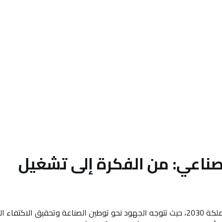
لصناعي: من الفكرة إلى تشغيل
يُعد الاستثمار في القطاع الصناعي العمود الفقري لرؤية المملكة 2030، حيث تتوجه الجهود نحو توطين الصناعة وتحقيق الاكتف