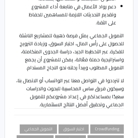
دعم رواد الأعمال في متابعة أداء المشروع
وتقديم التحديثات اللازمة للمساهمين للحفاظ
على الثقة.
التمويل الجماعي يمثل فرصة ذهبية للمشاريع الناشئة
للحصول على رأس المال، اختبار السوق، وزيادة الترويج
للفكرة. عبر التخطيط الجيد، دراسة الجدوى المتكاملة،
واستراتيجية حملة فعّالة، يمكن للمشروع أن يجمع
التمويل المطلوب ويبدأ رحلته نحو النجاح المستدام.
لا تترددوا في التواصل معنا عبر الواتساب أو الاتصال بنا،
وسيكون فريق ساس المحاسبية للبحوث والدراسات
سعيدًا بمساعدتكم في إعداد مشروعكم للتمويل
الجماعي وتحقيق أفضل النتائج الاستثمارية.
Crowdfunding
اختبار السوق
التمويل الجماعي