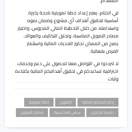
المستدام.
في الختام، يعتبر إعداد خطة تمويلية ناجحة ركيزة
أساسية لتحقيق أهداف أي مشروع وضمان نموه
واستدامته. من خلال التخطيط المالي المدروس، واختيار
مصادر التمويل المناسبة، وتحليل التكاليف والعوائد،
يصبح من الممكن تجاوز التحديات المالية واستثمار
الفرص بفعالية.
لا تترددوا في التواصل معنا للحصول على دعم وخدمات
احترافية تساعدكم في تحقيق أهدافكم المالية بكفاءة
وثبات.
إدارة المخاطر المالية
التمويل
خطة تمويلية
دراسة الجدوى
ساس المحاسبية
مصادر التمويل